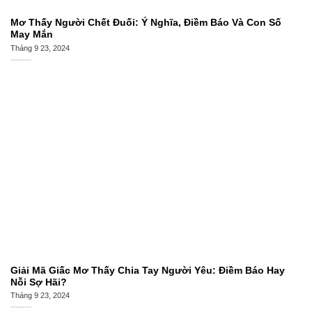
Mơ Thấy Người Chết Đuối: Ý Nghĩa, Điềm Báo Và Con Số
May Mắn
Tháng 9 23, 2024
Giải Mã Giấc Mơ Thấy Chia Tay Người Yêu: Điềm Báo Hay
Nỗi Sợ Hãi?
Tháng 9 23, 2024