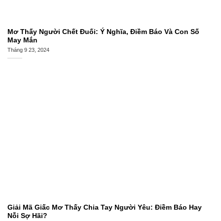
Mơ Thấy Người Chết Đuối: Ý Nghĩa, Điềm Báo Và Con Số
May Mắn
Tháng 9 23, 2024
Giải Mã Giấc Mơ Thấy Chia Tay Người Yêu: Điềm Báo Hay
Nỗi Sợ Hãi?