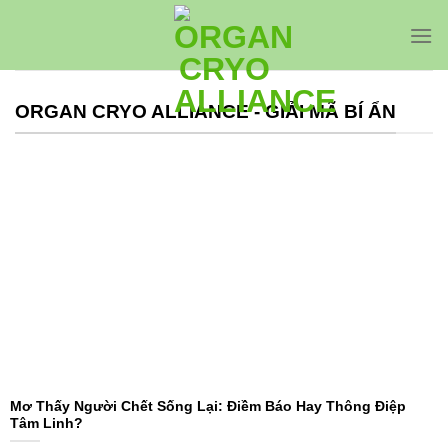
Bỏ
qua
nội
dung
ORGAN CRYO ALLIANCE - GIẢI MÃ BÍ ẨN
Mơ Thấy Người Chết Sống Lại: Điềm Báo Hay Thông Điệp
Tâm Linh?