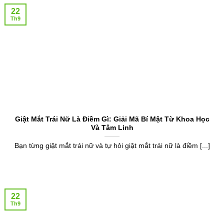
22
Th9
Giật Mắt Trái Nữ Là Điềm Gì: Giải Mã Bí Mật Từ Khoa Học
Và Tâm Linh
Bạn từng giật mắt trái nữ và tự hỏi giật mắt trái nữ là điềm [...]
22
Th9