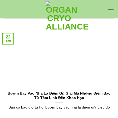
Bỏ
qua
nội
dung
22
Th9
Bướm Bay Vào Nhà Là Điềm Gì: Giải Mã Những Điềm Báo
Từ Tâm Linh Đến Khoa Học
Bạn có bao giờ tự hỏi bướm bay vào nhà là điềm gì? Liệu đó
[...]