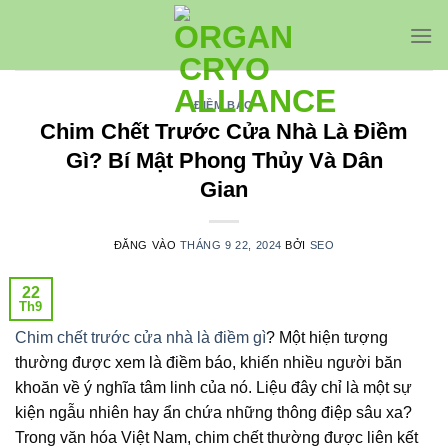
Bỏ
qua
nội
dung
ĐIỀM BÁO
Chim Chết Trước Cửa Nhà Là Điềm
Gì? Bí Mật Phong Thủy Và Dân
Gian
ĐĂNG VÀO
THÁNG 9 22, 2024
BỞI
SEO
22
Th9
Chim chết trước cửa nhà là điềm gì
? Một hiện tượng
thường được xem là điềm báo, khiến nhiều người băn
khoăn về ý nghĩa tâm linh của nó. Liệu đây chỉ là một sự
kiện ngẫu nhiên hay ẩn chứa những thông điệp sâu xa?
Trong văn hóa Việt Nam, chim chết thường được liên kết