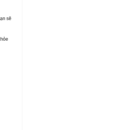
bạn sẽ
khỏe