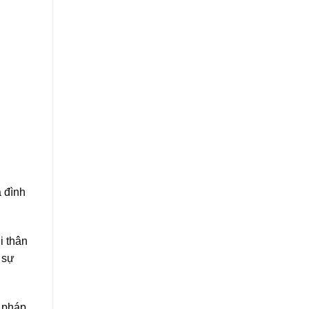
 đình
i thân
 sự
n pháp