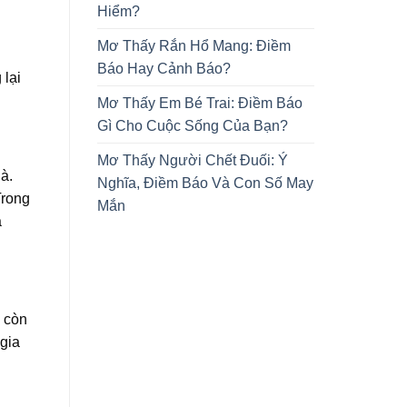
Hiểm?
Mơ Thấy Rắn Hổ Mang: Điềm
Báo Hay Cảnh Báo?
 lại
Mơ Thấy Em Bé Trai: Điềm Báo
Gì Cho Cuộc Sống Của Bạn?
Mơ Thấy Người Chết Đuối: Ý
à.
Nghĩa, Điềm Báo Và Con Số May
Trong
Mắn
a
i còn
gia