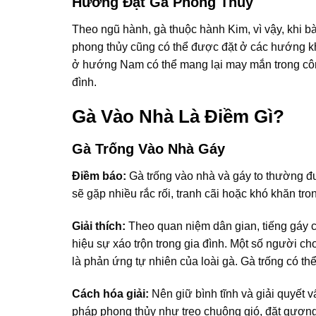
Hướng Đặt Gà Phong Thủy
Theo ngũ hành, gà thuộc hành Kim, vì vậy, khi b
phong thủy cũng có thể được đặt ở các hướng khá
ở hướng Nam có thể mang lại may mắn trong côn
đình.
Gà Vào Nhà Là Điềm Gì?
Gà Trống Vào Nhà Gáy
Điềm báo:
Gà trống vào nhà và gáy to thường đư
sẽ gặp nhiều rắc rối, tranh cãi hoặc khó khăn tro
Giải thích:
Theo quan niệm dân gian, tiếng gáy c
hiệu sự xáo trộn trong gia đình. Một số người c
là phản ứng tự nhiên của loài gà. Gà trống có thể
Cách hóa giải:
Nên giữ bình tĩnh và giải quyết v
pháp phong thủy như treo chuông gió, đặt gương b