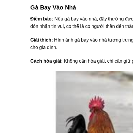
Gà Bay Vào Nhà
Điềm báo:
Nếu gà bay vào nhà, đây thường được 
đón nhận tin vui, có thể là có người thân đến thă
Giải thích:
Hình ảnh gà bay vào nhà tượng trưng
cho gia đình.
Cách hóa giải:
Không cần hóa giải, chỉ cần giữ 