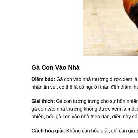
Gà Con Vào Nhà
Điềm báo:
Gà con vào nhà thường được xem là đi
nhận tin vui, có thể là có người thân đến thăm, h
Giải thích:
Gà con tượng trưng cho sự hồn nhiên
gà con vào nhà thường không được xem là một đi
nhiên, nếu gà con vào nhà theo đàn, điều này có
Cách hóa giải:
Không cần hóa giải, chỉ cần giữ 