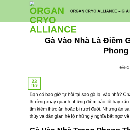
Bỏ
qua
ORGAN CRYO ALLIANCE – GIẢI
nội
dung
Gà Vào Nhà Là Điềm 
Phong 
ĐĂNG
23
Th9
Bạn có bao giờ tự hỏi tại sao gà lại vào nhà? C
thường xoay quanh những điềm báo tốt hay xấu. T
tìm kiếm thức ăn hoặc bị rượt đuổi. Nhưng ẩn 
thủy và dân gian hé lộ những ý nghĩa bất ngờ về