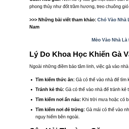
phong thủy như đốt trầm hương, treo chuông gió đ
>>> Những bài viết tham khảo:
Chó Vào Nhà 
Nam
Mèo Vào Nhà Là 
Lý Do Khoa Học Khiến Gà 
Ngoài những điềm báo tâm linh, việc gà vào nhà 
Tìm kiếm thức ăn:
Gà có thể vào nhà để tìm ki
Tránh kẻ thù:
Gà có thể vào nhà để tránh kẻ 
Tìm kiếm nơi ẩn náu:
Khi trời mưa hoặc có bã
Tìm kiếm nơi đẻ trứng:
Gà mái có thể vào nhà
nguy hiểm bên ngoài.