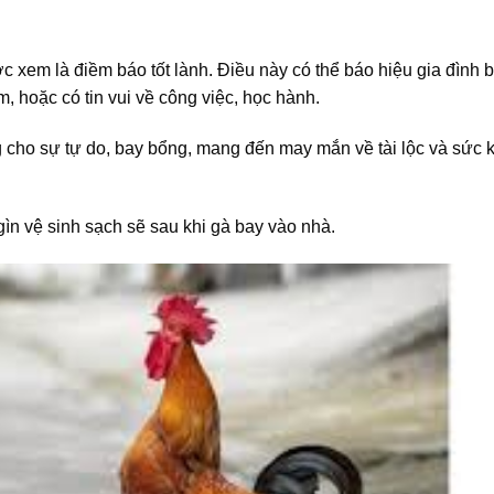
xem là điềm báo tốt lành. Điều này có thể báo hiệu gia đình 
m, hoặc có tin vui về công việc, học hành.
 cho sự tự do, bay bổng, mang đến may mắn về tài lộc và sức 
gìn vệ sinh sạch sẽ sau khi gà bay vào nhà.