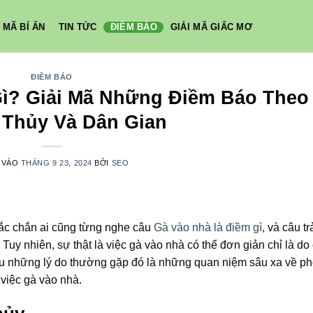
 MÃ BÍ ẨN
TIN TỨC
ĐIỀM BÁO
GIẢI MÃ GIẤC MƠ
ĐIỀM BÁO
Gì? Giải Mã Những Điềm Báo Theo
Thủy Và Dân Gian
 VÀO
THÁNG 9 23, 2024
BỞI
SEO
hắc chắn ai cũng từng nghe câu
Gà vào nhà là điềm gì
, và câu tr
uy nhiên, sự thật là việc gà vào nhà có thể đơn giản chỉ là do
sau những lý do thường gặp đó là những quan niệm sâu xa về p
 việc gà vào nhà.