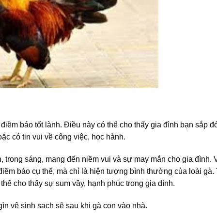
ềm báo tốt lành. Điều này có thể cho thấy gia đình bạn sắp đ
oặc có tin vui về công việc, học hành.
, trong sáng, mang đến niềm vui và sự may mắn cho gia đình. 
ềm báo cụ thể, mà chỉ là hiện tượng bình thường của loài gà.
 thể cho thấy sự sum vầy, hạnh phúc trong gia đình.
gìn vệ sinh sạch sẽ sau khi gà con vào nhà.