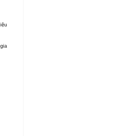
hiệu
 gia