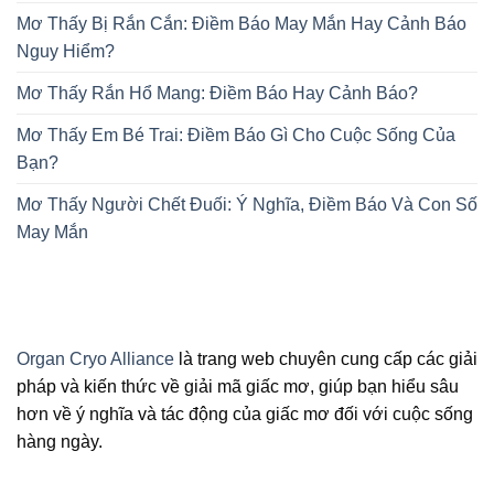
Mơ Thấy Bị Rắn Cắn: Điềm Báo May Mắn Hay Cảnh Báo
Nguy Hiểm?
Mơ Thấy Rắn Hổ Mang: Điềm Báo Hay Cảnh Báo?
Mơ Thấy Em Bé Trai: Điềm Báo Gì Cho Cuộc Sống Của
Bạn?
Mơ Thấy Người Chết Đuối: Ý Nghĩa, Điềm Báo Và Con Số
May Mắn
Organ Cryo Alliance
là trang web chuyên cung cấp các giải
pháp và kiến thức về giải mã giấc mơ, giúp bạn hiểu sâu
hơn về ý nghĩa và tác động của giấc mơ đối với cuộc sống
hàng ngày.