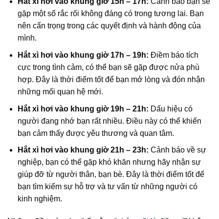
Hắt xì hơi vào khung giờ 15h – 17h:
Cảnh báo bạn sẽ
gặp một số rắc rối không đáng có trong tương lai. Bạn
nên cẩn trọng trong các quyết định và hành động của
mình.
Hắt xì hơi vào khung giờ 17h – 19h:
Điềm báo tích
cực trong tình cảm, có thể bạn sẽ gặp được nửa phù
hợp. Đây là thời điểm tốt để bạn mở lòng và đón nhận
những mối quan hệ mới.
Hắt xì hơi vào khung giờ 19h – 21h:
Dấu hiệu có
người đang nhớ bạn rất nhiều. Điều này có thể khiến
bạn cảm thấy được yêu thương và quan tâm.
Hắt xì hơi vào khung giờ 21h – 23h:
Cảnh báo về sự
nghiệp, bạn có thể gặp khó khăn nhưng hãy nhận sự
giúp đỡ từ người thân, bạn bè. Đây là thời điểm tốt để
bạn tìm kiếm sự hỗ trợ và tư vấn từ những người có
kinh nghiệm.