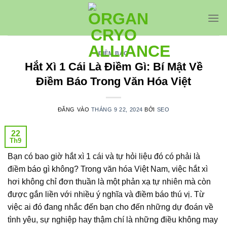
Bỏ
qua
nội
dung
ĐIỀM BÁO
Hắt Xì 1 Cái Là Điềm Gì: Bí Mật Về
Điềm Báo Trong Văn Hóa Việt
ĐĂNG VÀO
THÁNG 9 22, 2024
BỞI
SEO
22
Th9
Bạn có bao giờ hắt xì 1 cái và tự hỏi liệu đó có phải là
điềm báo gì không? Trong văn hóa Việt Nam, việc hắt xì
hơi không chỉ đơn thuần là một phản xạ tự nhiên mà còn
được gắn liền với nhiều ý nghĩa và điềm báo thú vị. Từ
việc ai đó đang nhắc đến bạn cho đến những dự đoán về
tình yêu, sự nghiệp hay thậm chí là những điều không may