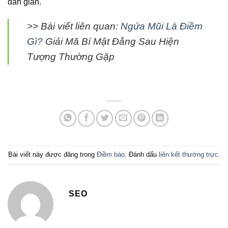
dân gian.
>> Bài viết liên quan:
Ngứa Mũi Là Điềm
Gì?
Giải Mã Bí Mật Đằng Sau Hiện
Tượng Thường Gặp
Bài viết này được đăng trong
Điềm báo
. Đánh dấu
liên kết thường trực
.
SEO