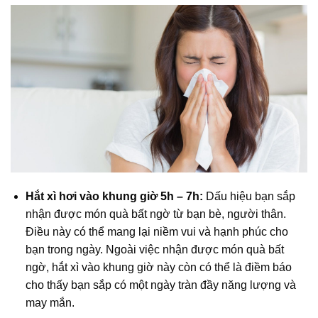
Hắt xì hơi vào khung giờ 5h – 7h:
Dấu hiệu bạn sắp
nhận được món quà bất ngờ từ bạn bè, người thân.
Điều này có thể mang lại niềm vui và hạnh phúc cho
bạn trong ngày. Ngoài việc nhận được món quà bất
ngờ, hắt xì vào khung giờ này còn có thể là điềm báo
cho thấy bạn sắp có một ngày tràn đầy năng lượng và
may mắn.