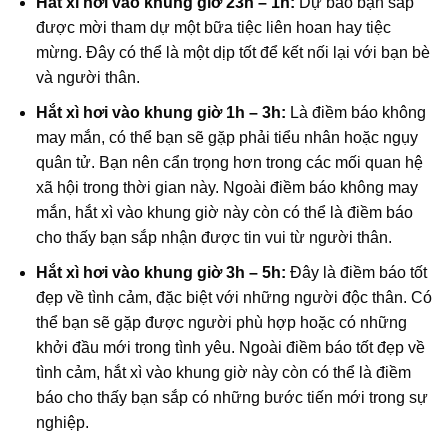
Hắt xì hơi vào khung giờ 23h – 1h:
Dự báo bạn sắp
được mời tham dự một bữa tiệc liên hoan hay tiệc
mừng. Đây có thể là một dịp tốt để kết nối lại với bạn bè
và người thân.
Hắt xì hơi vào khung giờ 1h – 3h:
Là điềm báo không
may mắn, có thể bạn sẽ gặp phải tiểu nhân hoặc ngụy
quân tử. Bạn nên cẩn trọng hơn trong các mối quan hệ
xã hội trong thời gian này. Ngoài điềm báo không may
mắn, hắt xì vào khung giờ này còn có thể là điềm báo
cho thấy bạn sắp nhận được tin vui từ người thân.
Hắt xì hơi vào khung giờ 3h – 5h:
Đây là điềm báo tốt
đẹp về tình cảm, đặc biệt với những người độc thân. Có
thể bạn sẽ gặp được người phù hợp hoặc có những
khởi đầu mới trong tình yêu. Ngoài điềm báo tốt đẹp về
tình cảm, hắt xì vào khung giờ này còn có thể là điềm
báo cho thấy bạn sắp có những bước tiến mới trong sự
nghiệp.