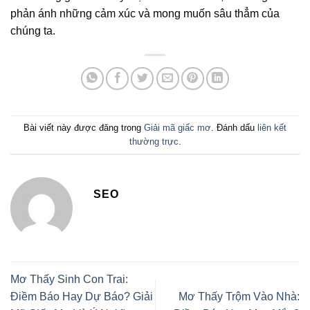
phản ánh những cảm xúc và mong muốn sâu thẳm của
chúng ta.
Bài viết này được đăng trong
Giải mã giấc mơ
. Đánh dấu
liên kết
thường trực
.
SEO
Mơ Thấy Sinh Con Trai:
Điềm Báo Hay Dự Báo? Giải
Mơ Thấy Trộm Vào Nhà: