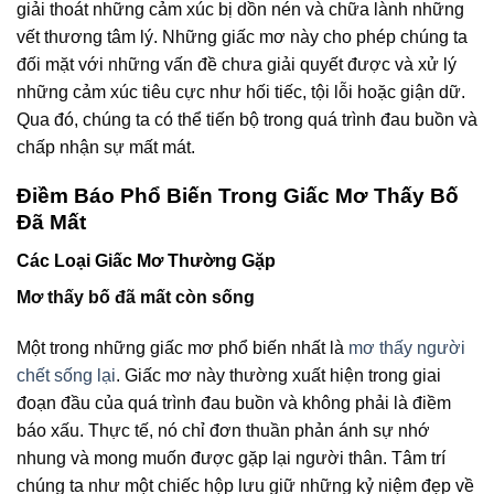
giải thoát những cảm xúc bị dồn nén và chữa lành những
vết thương tâm lý. Những giấc mơ này cho phép chúng ta
đối mặt với những vấn đề chưa giải quyết được và xử lý
những cảm xúc tiêu cực như hối tiếc, tội lỗi hoặc giận dữ.
Qua đó, chúng ta có thể tiến bộ trong quá trình đau buồn và
chấp nhận sự mất mát.
Điềm Báo Phổ Biến Trong Giấc Mơ Thấy Bố
Đã Mất
Các Loại Giấc Mơ Thường Gặp
Mơ thấy bố đã mất còn sống
Một trong những giấc mơ phổ biến nhất là
mơ thấy người
chết sống lại
. Giấc mơ này thường xuất hiện trong giai
đoạn đầu của quá trình đau buồn và không phải là điềm
báo xấu. Thực tế, nó chỉ đơn thuần phản ánh sự nhớ
nhung và mong muốn được gặp lại người thân. Tâm trí
chúng ta như một chiếc hộp lưu giữ những kỷ niệm đẹp về