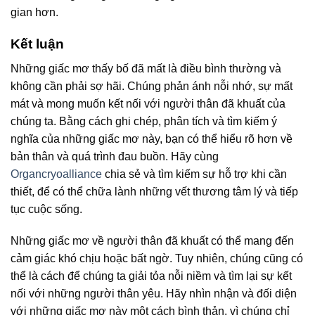
gian hơn.
Kết luận
Những giấc mơ thấy bố đã mất là điều bình thường và
không cần phải sợ hãi. Chúng phản ánh nỗi nhớ, sự mất
mát và mong muốn kết nối với người thân đã khuất của
chúng ta. Bằng cách ghi chép, phân tích và tìm kiếm ý
nghĩa của những giấc mơ này, bạn có thể hiểu rõ hơn về
bản thân và quá trình đau buồn. Hãy cùng
Organcryoalliance
chia sẻ và tìm kiếm sự hỗ trợ khi cần
thiết, để có thể chữa lành những vết thương tâm lý và tiếp
tục cuộc sống.
Những giấc mơ về người thân đã khuất có thể mang đến
cảm giác khó chịu hoặc bất ngờ. Tuy nhiên, chúng cũng có
thể là cách để chúng ta giải tỏa nỗi niềm và tìm lại sự kết
nối với những người thân yêu. Hãy nhìn nhận và đối diện
với những giấc mơ này một cách bình thản, vì chúng chỉ