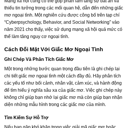
Mạng xã hội cũng có thể góp phần làm tăng sự bất an và
thiếu tin tưởng trong các mối quan hệ, dẫn đến những giấc
mơ ngoại tình. Một nghiên cứu được công bố trên tạp chí
“Cyberpsychology, Behavior, and Social Networking” vào
năm 2021 cho thấy, việc sử dụng mạng xã hội quá mức có
thể làm tăng nguy cơ ngoại tình.
Cách Đối Mặt Với Giấc Mơ Ngoại Tình
Ghi Chép Và Phân Tích Giấc Mơ
Một trong những bước quan trọng đầu tiên là ghi chép lại
chi tiết giấc mơ ngoại tình một cách đầy đủ. Hãy phân tích
các yếu tố như bối cảnh, nhân vật, cảm xúc, và hành động
để tìm hiểu ý nghĩa sâu xa của giấc mơ. Việc ghi chép này
không chỉ giúp bạn nhớ lại giấc mơ mà còn giúp bạn nhận
diện những mẫu hình trong các giấc mơ của mình.
Tìm Kiếm Sự Hỗ Trợ
Nếu bạn gặp khó khăn trong việc giải mã giấc mơ hoặc