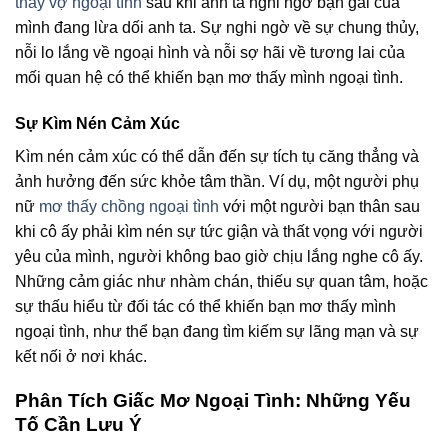
thấy vợ ngoại tình
sau khi anh ta nghi ngờ bạn gái của
mình đang lừa dối anh ta. Sự nghi ngờ về sự chung thủy,
nỗi lo lắng về ngoại hình và nỗi sợ hãi về tương lai của
mối quan hệ có thể khiến bạn mơ thấy mình ngoại tình.
Sự Kìm Nén Cảm Xúc
Kìm nén cảm xúc có thể dẫn đến sự tích tụ căng thẳng và
ảnh hưởng đến sức khỏe tâm thần. Ví dụ, một người phụ
nữ
mơ thấy chồng ngoại tình
với một người bạn thân sau
khi cô ấy phải kìm nén sự tức giận và thất vọng với người
yêu của mình, người không bao giờ chịu lắng nghe cô ấy.
Những cảm giác như nhàm chán, thiếu sự quan tâm, hoặc
sự thấu hiểu từ đối tác có thể khiến bạn mơ thấy mình
ngoại tình, như thể bạn đang tìm kiếm sự lãng mạn và sự
kết nối ở nơi khác.
Phân Tích Giấc Mơ Ngoại Tình: Những Yếu
Tố Cần Lưu Ý