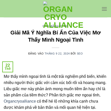
Bỏ
qua
nội
dung
GIẢI MÃ GIẤC MƠ
Giải Mã Ý Nghĩa Bí Ẩn Của Việc Mơ
Thấy Mình Ngoại Tình
ĐĂNG VÀO
THÁNG 9 22, 2024
BỞI
SEO
22
Th9
Mơ thấy mình ngoại tình là một trải nghiệm phổ biến, khiến
nhiều người thức giấc với cảm xúc bối rối và hoang mang.
Liệu giấc mơ này phản ánh mong muốn tiềm ẩn hay chỉ là
sản phẩm của tiềm thức? Phân tích giấc mơ ngoại tình,
Organcryoalliance
có thể hé lộ những khía cạnh chưa
được khám phá về bản thân và mối quan hệ hiện tại.