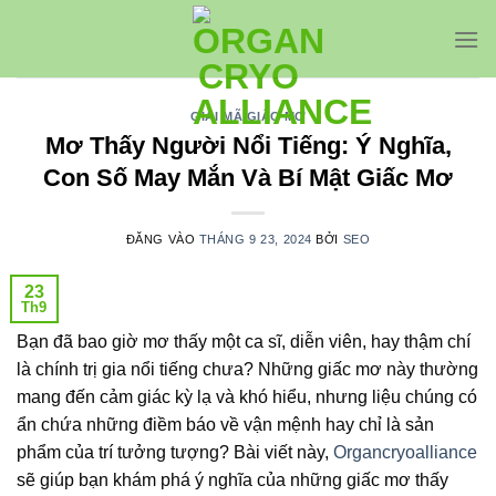
Bỏ
qua
nội
dung
GIẢI MÃ GIẤC MƠ
Mơ Thấy Người Nổi Tiếng: Ý Nghĩa,
Con Số May Mắn Và Bí Mật Giấc Mơ
ĐĂNG VÀO
THÁNG 9 23, 2024
BỞI
SEO
23
Th9
Bạn đã bao giờ mơ thấy một ca sĩ, diễn viên, hay thậm chí
là chính trị gia nổi tiếng chưa? Những giấc mơ này thường
mang đến cảm giác kỳ lạ và khó hiểu, nhưng liệu chúng có
ẩn chứa những điềm báo về vận mệnh hay chỉ là sản
phẩm của trí tưởng tượng? Bài viết này,
Organcryoalliance
sẽ giúp bạn khám phá ý nghĩa của những giấc mơ thấy