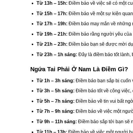
Từ 13h – 15h:
Điềm báo về việc sẽ có một cu
Từ 15h – 17h:
Điềm báo về một sự kiện quan t
Từ 17h – 19h:
Điềm báo may mắn về những nỗ
Từ 19h – 21h:
Điềm báo rằng người yêu của bạ
Từ 21h – 23h:
Điềm báo bạn sẽ được mời dự m
Từ 23h – 1h sáng:
Đây là điềm báo tốt lành,
Ngứa Tai Phải Ở Nam Là Điềm Gì?
Từ 1h – 3h sáng:
Điềm báo bạn sắp bị cuốn v
Từ 3h – 5h sáng:
Điềm báo tốt về công việc,
Từ 5h – 7h sáng:
Điềm báo về tin vui bất ngờ
Từ 7h – 9h sáng:
Điềm báo về việc một người
Từ 9h – 11h sáng:
Điềm báo sắp tới bạn sẽ n
Từ 11h – 13h:
Điềm báo về việc một người bạ