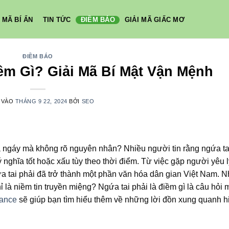
 MÃ BÍ ẨN
TIN TỨC
ĐIỀM BÁO
GIẢI MÃ GIẤC MƠ
ĐIỀM BÁO
ềm Gì? Giải Mã Bí Mật Vận Mệnh
 VÀO
THÁNG 9 22, 2024
BỞI
SEO
a ngáy mà không rõ nguyên nhân? Nhiều người tin rằng ngứa ta
 nghĩa tốt hoặc xấu tùy theo thời điểm. Từ việc gặp người yêu l
ứa tai phải đã trở thành một phần văn hóa dân gian Việt Nam. 
 là niềm tin truyền miệng? Ngứa tai phải là điềm gì là câu hỏi 
iance
sẽ giúp bạn tìm hiểu thêm về những lời đồn xung quanh h