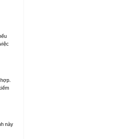
nếu
việc
 hợp.
kiểm
nh này