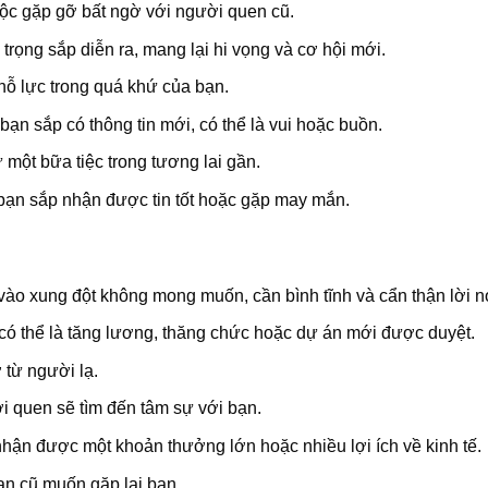
ộc gặp gỡ bất ngờ với người quen cũ.
rọng sắp diễn ra, mang lại hi vọng và cơ hội mới.
 lực trong quá khứ của bạn.
n sắp có thông tin mới, có thể là vui hoặc buồn.
ột bữa tiệc trong tương lai gần.
 bạn sắp nhận được tin tốt hoặc gặp may mắn.
ào xung đột không mong muốn, cần bình tĩnh và cẩn thận lời nó
 có thể là tăng lương, thăng chức hoặc dự án mới được duyệt.
 từ người lạ.
 quen sẽ tìm đến tâm sự với bạn.
hận được một khoản thưởng lớn hoặc nhiều lợi ích về kinh tế.
n cũ muốn gặp lại bạn.