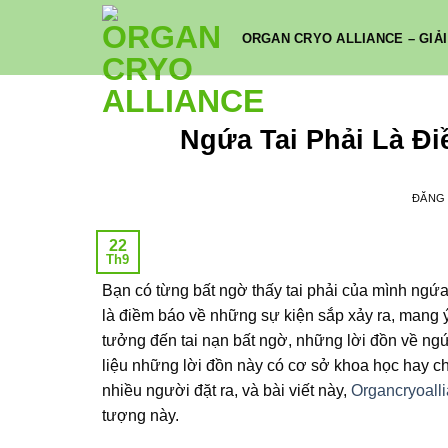
Bỏ
qua
ORGAN CRYO ALLIANCE – GIẢI
nội
dung
Ngứa Tai Phải Là Đi
ĐĂNG
22
Th9
Bạn có từng bất ngờ thấy tai phải của mình ngứ
là điềm báo về những sự kiện sắp xảy ra, mang ý
tưởng đến tai nạn bất ngờ, những lời đồn về ng
liệu những lời đồn này có cơ sở khoa học hay chỉ
nhiều người đặt ra, và bài viết này,
Organcryoall
tượng này.