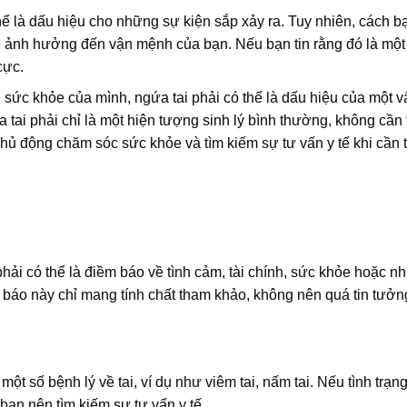
ể là dấu hiệu cho những sự kiện sắp xảy ra. Tuy nhiên, cách b
ẽ ảnh hưởng đến vận mệnh của bạn. Nếu bạn tin rằng đó là một
cực.
sức khỏe của mình, ngứa tai phải có thể là dấu hiệu của một v
 tai phải chỉ là một hiện tượng sinh lý bình thường, không cần 
chủ động chăm sóc sức khỏe và tìm kiếm sự tư vấn y tế khi cần t
hải có thể là điềm báo về tình cảm, tài chính, sức khỏe hoặc n
 báo này chỉ mang tính chất tham khảo, không nên quá tin tưởn
một số bệnh lý về tai, ví dụ như viêm tai, nấm tai. Nếu tình trạ
bạn nên tìm kiếm sự tư vấn y tế.