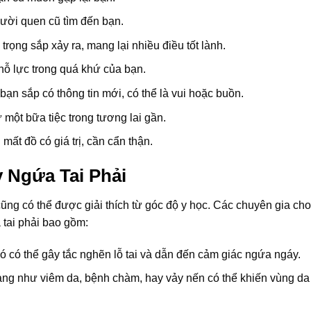
ười quen cũ tìm đến bạn.
rọng sắp xảy ra, mang lại nhiều điều tốt lành.
 lực trong quá khứ của bạn.
n sắp có thông tin mới, có thể là vui hoặc buồn.
ột bữa tiệc trong tương lai gần.
mất đồ có giá trị, cần cẩn thận.
 Ngứa Tai Phải
ũng có thể được giải thích từ góc độ y học. Các chuyên gia cho
 tai phải bao gồm:
, nó có thể gây tắc nghẽn lỗ tai và dẫn đến cảm giác ngứa ngáy.
ạng như viêm da, bệnh chàm, hay vảy nến có thể khiến vùng da