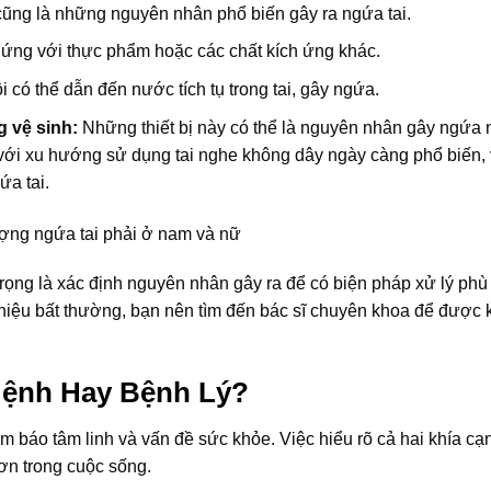
cũng là những nguyên nhân phổ biến gây ra ngứa tai.
ị ứng với thực phẩm hoặc các chất kích ứng khác.
i có thể dẫn đến nước tích tụ trong tai, gây ngứa.
 vệ sinh:
Những thiết bị này có thể là nguyên nhân gây ngứa 
với xu hướng sử dụng tai nghe không dây ngày càng phổ biến, 
ứa tai.
 trọng là xác định nguyên nhân gây ra để có biện pháp xử lý phù
hiệu bất thường, bạn nên tìm đến bác sĩ chuyên khoa để được 
 Mệnh Hay Bệnh Lý?
m báo tâm linh và vấn đề sức khỏe. Việc hiểu rõ cả hai khía cạ
ơn trong cuộc sống.