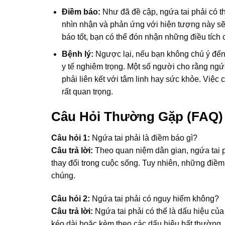
Điềm báo:
Như đã đề cập, ngứa tai phải có th
nhìn nhận và phản ứng với hiện tượng này s
báo tốt, bạn có thể đón nhận những điều tích 
Bệnh lý:
Ngược lại, nếu bạn không chú ý đến 
y tế nghiêm trọng. Một số người cho rằng ngứa
phải liên kết với tâm linh hay sức khỏe. Việc 
rất quan trọng.
Câu Hỏi Thường Gặp (FAQ)
Câu hỏi 1:
Ngứa tai phải là điềm báo gì?
Câu trả lời:
Theo quan niệm dân gian, ngứa tai p
thay đổi trong cuộc sống. Tuy nhiên, những điềm
chúng.
Câu hỏi 2:
Ngứa tai phải có nguy hiểm không?
Câu trả lời:
Ngứa tai phải có thể là dấu hiệu của 
kéo dài hoặc kèm theo các dấu hiệu bất thường, 