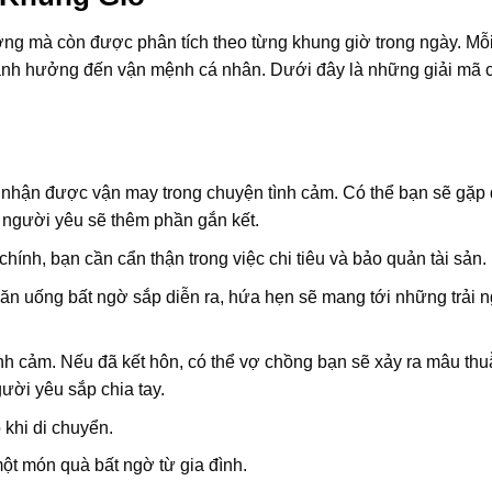
ượng mà còn được phân tích theo từng khung giờ trong ngày. Mỗ
 ảnh hưởng đến vận mệnh cá nhân. Dưới đây là những giải mã c
 nhận được vận may trong chuyện tình cảm. Có thể bạn sẽ gặp
 người yêu sẽ thêm phần gắn kết.
hính, bạn cần cẩn thận trong việc chi tiêu và bảo quản tài sản.
n uống bất ngờ sắp diễn ra, hứa hẹn sẽ mang tới những trải 
h cảm. Nếu đã kết hôn, có thể vợ chồng bạn sẽ xảy ra mâu thu
ười yêu sắp chia tay.
 khi di chuyển.
t món quà bất ngờ từ gia đình.