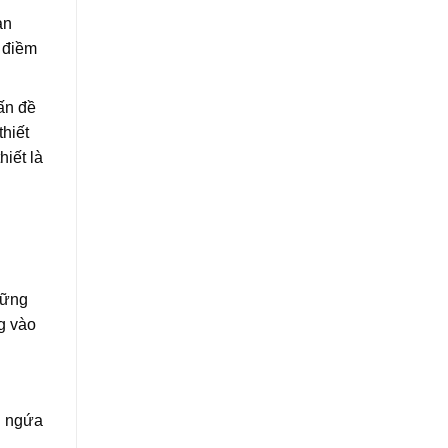
ạn
 điềm
ấn đề
thiết
hiết là
hững
g vào
ng ngứa