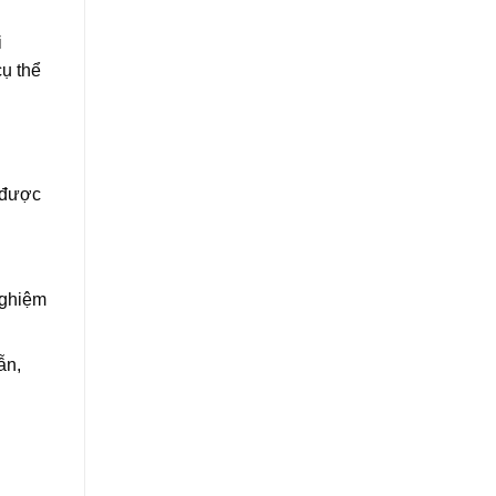
i
ụ thể
 được
nghiệm
ẫn,