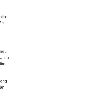
oliu
hẩn
hiểu
ạn là
tìm
rong
oàn