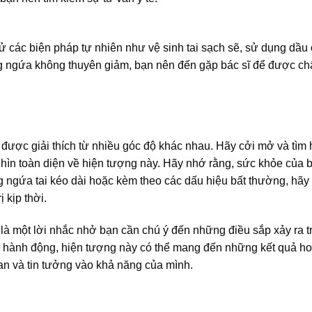
ử các biện pháp tự nhiên như vệ sinh tai sạch sẽ, sử dụng dầu 
ạng ngứa không thuyên giảm, bạn nên đến gặp bác sĩ để được c
 được giải thích từ nhiều góc độ khác nhau. Hãy cởi mở và tìm 
 nhìn toàn diện về hiện tượng này. Hãy nhớ rằng, sức khỏe của b
ng ngứa tai kéo dài hoặc kèm theo các dấu hiệu bất thường, hãy 
 kịp thời.
 là một lời nhắc nhở bạn cần chú ý đến những điều sắp xảy ra t
à hành động, hiện tượng này có thể mang đến những kết quả h
an và tin tưởng vào khả năng của mình.