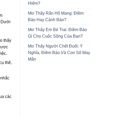
Hiểm?
Mơ Thấy Rắn Hổ Mang: Điềm
ệm
Báo Hay Cảnh Báo?
. Dưới
Mơ Thấy Em Bé Trai: Điềm Báo
Gì Cho Cuộc Sống Của Bạn?
o thấy
Mơ Thấy Người Chết Đuối: Ý
 được
Nghĩa, Điềm Báo Và Con Số May
iệc.
Mắn
cụ thể,
 nhắc
ua các