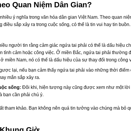
Theo Quan Niệm Dân Gian?
 nhiều ý nghĩa trong văn hóa dân gian Việt Nam. Theo quan ni
điều sắp xảy ra trong cuộc sống, có thể là tin vui hay tin buồn
iều người tin rằng cảm giác ngứa tai phải có thể là dấu hiệu ch
đến tình cảm hoặc công việc. Ở miền Bắc, ngứa tai phải thường
 ở miền Nam, nó có thể là dấu hiệu của sự thay đổi trong công v
ược lại, nếu bạn cảm thấy ngứa tai phải vào những thời điểm 
may mắn sắp xảy ra.
cuộc sống:
Đôi khi, hiện tượng này cũng được xem như một lời
à bạn cần phải chú ý.
hất tham khảo. Bạn không nên quá tin tưởng vào chúng mà bỏ q
o Khung Giờ