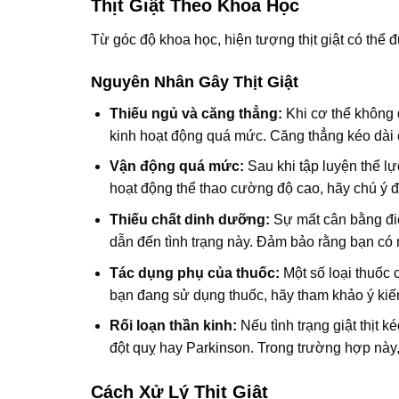
Thịt Giật Theo Khoa Học
Từ góc độ khoa học, hiện tượng thịt giật có thể
Nguyên Nhân Gây Thịt Giật
Thiếu ngủ và căng thẳng:
Khi cơ thể không đ
kinh hoạt động quá mức. Căng thẳng kéo dài
Vận động quá mức:
Sau khi tập luyện thể lự
hoạt động thể thao cường độ cao, hãy chú ý 
Thiếu chất dinh dưỡng:
Sự mất cân bằng điện
dẫn đến tình trạng này. Đảm bảo rằng bạn có
Tác dụng phụ của thuốc:
Một số loại thuốc c
bạn đang sử dụng thuốc, hãy tham khảo ý kiến 
Rối loạn thần kinh:
Nếu tình trạng giật thịt 
đột quỵ hay Parkinson. Trong trường hợp này, 
Cách Xử Lý Thịt Giật