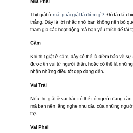
Mắt Phải
Thịt giật ở
mắt phải giật là điềm gì?
. Đó là dấu h
thẳng. Đây là lời nhắc nhở bạn không nên bỏ quê
tham gia các hoạt động mà bạn yêu thích để tái 
Cằm
Khi thịt giật ở cằm, đây có thể là điềm báo về s
được tin vui từ người thân, hoặc có thể là nhữn
nhận những điều tốt đẹp đang đến.
Vai Trái
Nếu thịt giật ở vai trái, có thể có người đang cầ
mà bạn nên lắng nghe nhu cầu của những người 
trợ.
Vai Phải