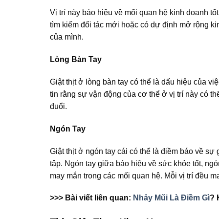
Vị trí này báo hiệu về mối quan hệ kinh doanh tố
tìm kiếm đối tác mới hoặc có dự định mở rộng kin
của mình.
Lòng Bàn Tay
Giật thịt ở lòng bàn tay có thể là dấu hiệu của
tin rằng sự vận động của cơ thể ở vị trí này có 
đuổi.
Ngón Tay
Giật thịt ở ngón tay cái có thể là điềm báo về sự
tập. Ngón tay giữa báo hiệu về sức khỏe tốt, ngó
may mắn trong các mối quan hệ. Mỗi vị trí đều 
>>> Bài viết liên quan:
Nhảy Mũi Là Điềm Gì
? 