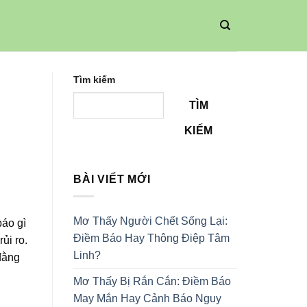
Tìm kiếm
TÌM
KIẾM
BÀI VIẾT MỚI
Mơ Thấy Người Chết Sống Lại:
báo gì
Điềm Báo Hay Thông Điệp Tâm
ủi ro.
Linh?
đằng
Mơ Thấy Bị Rắn Cắn: Điềm Báo
May Mắn Hay Cảnh Báo Nguy