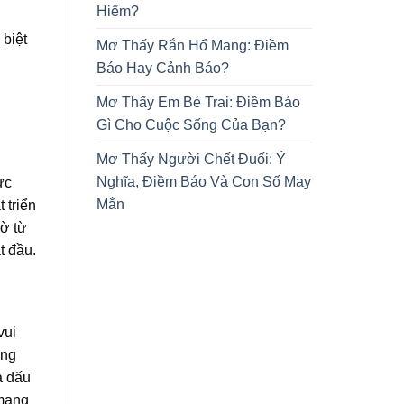
Hiểm?
 biệt
Mơ Thấy Rắn Hổ Mang: Điềm
.
Báo Hay Cảnh Báo?
Mơ Thấy Em Bé Trai: Điềm Báo
Gì Cho Cuộc Sống Của Bạn?
Mơ Thấy Người Chết Đuối: Ý
Nghĩa, Điềm Báo Và Con Số May
ực
Mắn
 triển
gờ từ
t đầu.
vui
ững
à dấu
 mang