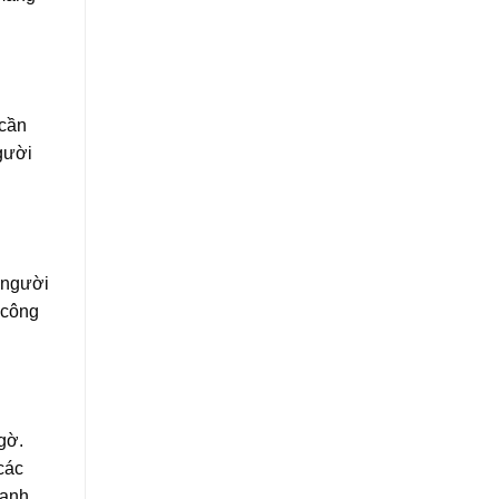
 cần
gười
 người
 công
ngờ.
các
uanh.