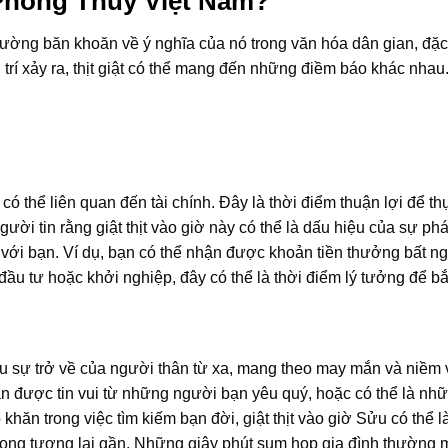
 Phong Thủy Việt Nam?
thường băn khoăn về ý nghĩa của nó trong văn hóa dân gian, đặc
ị trí xảy ra, thịt giật có thể mang đến những điềm báo khác nhau
 có thể liên quan đến tài chính. Đây là thời điểm thuận lợi để th
ười tin rằng giật thịt vào giờ này có thể là dấu hiệu của sự phát
 với bạn. Ví dụ, bạn có thể nhận được khoản tiền thưởng bất n
ầu tư hoặc khởi nghiệp, đây có thể là thời điểm lý tưởng để bắ
iệu sự trở về của người thân từ xa, mang theo may mắn và niềm 
ận được tin vui từ những người bạn yêu quý, hoặc có thể là nh
hăn trong việc tìm kiếm bạn đời, giật thịt vào giờ Sửu có thể l
rong tương lai gần. Những giây phút sum họp gia đình thường