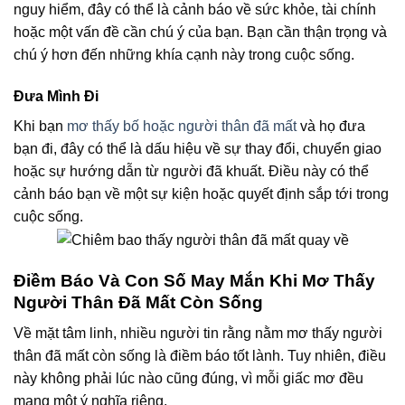
nguy hiểm, đây có thể là cảnh báo về sức khỏe, tài chính
hoặc một vấn đề cần chú ý của bạn. Bạn cần thận trọng và
chú ý hơn đến những khía cạnh này trong cuộc sống.
Đưa Mình Đi
Khi bạn
mơ thấy bố hoặc người thân đã mất
và họ đưa
bạn đi, đây có thể là dấu hiệu về sự thay đổi, chuyển giao
hoặc sự hướng dẫn từ người đã khuất. Điều này có thể
cảnh báo bạn về một sự kiện hoặc quyết định sắp tới trong
cuộc sống.
Điềm Báo Và Con Số May Mắn Khi Mơ Thấy
Người Thân Đã Mất Còn Sống
Về mặt tâm linh, nhiều người tin rằng nằm mơ thấy người
thân đã mất còn sống là điềm báo tốt lành. Tuy nhiên, điều
này không phải lúc nào cũng đúng, vì mỗi giấc mơ đều
mang một ý nghĩa riêng.