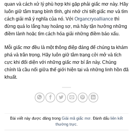
quan và cách xử lý phù hợp khi gặp phải giấc mơ này. Hãy
luôn giữ tâm trạng bình tĩnh, ghi nhớ chi tiết giấc mơ và tìm
cách giải mã ý nghĩa của nó. Với
Organcryoalliance
thì
đ
ừng quá lo lắng hay hoảng sợ, mà hãy tận hưởng những
điềm lành hoặc tìm cách hóa giải những điềm báo xấu.
Mỗi giấc mơ đều là một thông điệp đáng để chúng ta khám
phá và trân trọng. Hãy luôn giữ tâm trạng cởi mở và tích
cực khi đối diện với những giấc mơ bí ẩn này. Chúng
chính là cầu nối giữa thế giới hiện tại và những linh hồn đã
khuất.
Bài viết này được đăng trong
Giải mã giấc mơ
. Đánh dấu
liên kết
thường trực
.