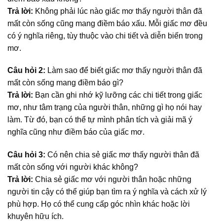
Trả lời:
Không phải lúc nào giấc mơ thấy người thân đã
mất còn sống cũng mang điềm báo xấu. Mỗi giấc mơ đều
có ý nghĩa riêng, tùy thuộc vào chi tiết và diễn biến trong
mơ.
Câu hỏi 2:
Làm sao để biết giấc mơ thấy người thân đã
mất còn sống mang điềm báo gì?
Trả lời:
Bạn cần ghi nhớ kỹ lưỡng các chi tiết trong giấc
mơ, như tâm trạng của người thân, những gì họ nói hay
làm. Từ đó, bạn có thể tự mình phân tích và giải mã ý
nghĩa cũng như điềm báo của giấc mơ.
Câu hỏi 3:
Có nên chia sẻ giấc mơ thấy người thân đã
mất còn sống với người khác không?
Trả lời:
Chia sẻ giấc mơ với người thân hoặc những
người tin cậy có thể giúp bạn tìm ra ý nghĩa và cách xử lý
phù hợp. Họ có thể cung cấp góc nhìn khác hoặc lời
khuyên hữu ích.