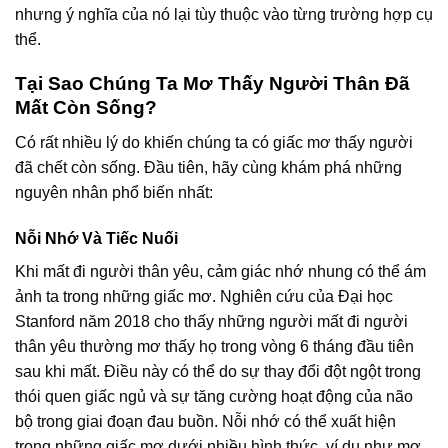
nhưng ý nghĩa của nó lại tùy thuộc vào từng trường hợp cụ
thể.
Tại Sao Chúng Ta Mơ Thấy Người Thân Đã
Mất Còn Sống?
Có rất nhiều lý do khiến chúng ta có giấc mơ thấy người
đã chết còn sống. Đầu tiên, hãy cùng khám phá những
nguyên nhân phổ biến nhất:
Nỗi Nhớ Và Tiếc Nuối
Khi mất đi người thân yêu, cảm giác nhớ nhung có thể ám
ảnh ta trong những giấc mơ. Nghiên cứu của Đại học
Stanford năm 2018 cho thấy những người mất đi người
thân yêu thường mơ thấy họ trong vòng 6 tháng đầu tiên
sau khi mất. Điều này có thể do sự thay đổi đột ngột trong
thói quen giấc ngủ và sự tăng cường hoạt động của não
bộ trong giai đoạn đau buồn. Nỗi nhớ có thể xuất hiện
trong những giấc mơ dưới nhiều hình thức, ví dụ như mơ