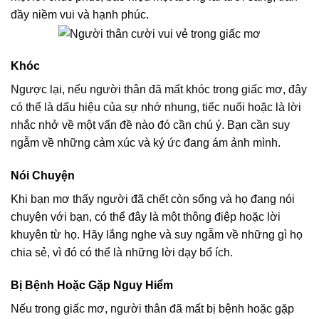
đầy niềm vui và hạnh phúc.
Khóc
Ngược lại, nếu người thân đã mất khóc trong giấc mơ, đây
có thể là dấu hiệu của sự nhớ nhung, tiếc nuối hoặc là lời
nhắc nhở về một vấn đề nào đó cần chú ý. Bạn cần suy
ngẫm về những cảm xúc và ký ức đang ám ảnh mình.
Nói Chuyện
Khi bạn mơ thấy người đã chết còn sống và họ đang nói
chuyện với bạn, có thể đây là một thông điệp hoặc lời
khuyên từ họ. Hãy lắng nghe và suy ngẫm về những gì họ
chia sẻ, vì đó có thể là những lời dạy bổ ích.
Bị Bệnh Hoặc Gặp Nguy Hiểm
Nếu trong giấc mơ, người thân đã mất bị bệnh hoặc gặp