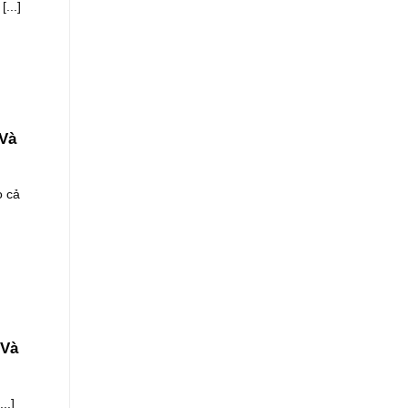
...]
 Và
o cả
 Và
..]