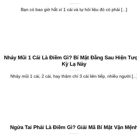
Bạn có bao giờ hắt xì 1 cái và tự hỏi liệu đó có phải [...]
Nhảy Mũi 1 Cái Là Điềm Gì? Bí Mật Đằng Sau Hiện Tư
Kỳ Lạ Này
Nhảy mũi 1 cái, 2 cái, hay thậm chí 3 cái liên tiếp, nhiều người [...
Ngứa Tai Phải Là Điềm Gì? Giải Mã Bí Mật Vận Mện