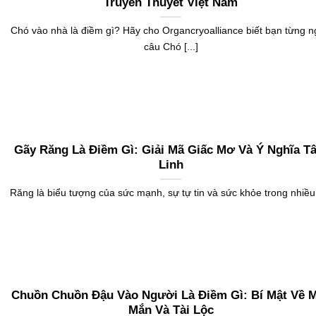
Truyền Thuyết Việt Nam
Chó vào nhà là điềm gì? Hãy cho Organcryoalliance biết bạn từng 
câu Chó [...]
Gãy Răng Là Điềm Gì: Giải Mã Giấc Mơ Và Ý Nghĩa T
Linh
Răng là biểu tượng của sức mạnh, sự tự tin và sức khỏe trong nhiều [
Chuồn Chuồn Đậu Vào Người Là Điềm Gì: Bí Mật Về 
Mắn Và Tài Lộc