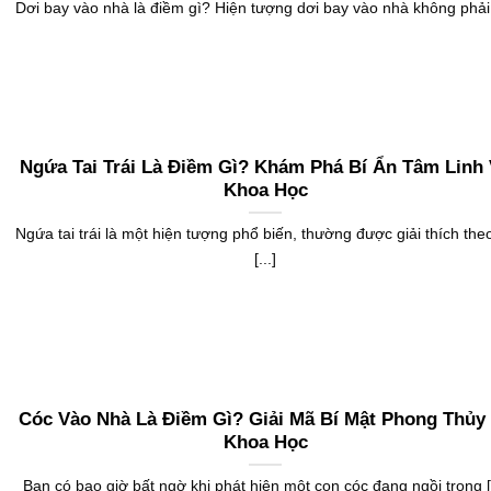
Dơi bay vào nhà là điềm gì? Hiện tượng dơi bay vào nhà không phải [
Ngứa Tai Trái Là Điềm Gì? Khám Phá Bí Ẩn Tâm Linh
Khoa Học
Ngứa tai trái là một hiện tượng phổ biến, thường được giải thích the
[...]
Cóc Vào Nhà Là Điềm Gì? Giải Mã Bí Mật Phong Thủy
Khoa Học
Bạn có bao giờ bất ngờ khi phát hiện một con cóc đang ngồi trong [.