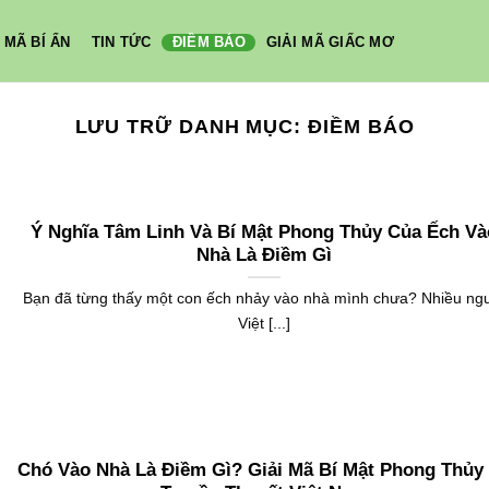
 MÃ BÍ ẨN
TIN TỨC
ĐIỀM BÁO
GIẢI MÃ GIẤC MƠ
LƯU TRỮ DANH MỤC:
ĐIỀM BÁO
Ý Nghĩa Tâm Linh Và Bí Mật Phong Thủy Của Ếch Và
Nhà Là Điềm Gì
Bạn đã từng thấy một con ếch nhảy vào nhà mình chưa? Nhiều ng
Việt [...]
Chó Vào Nhà Là Điềm Gì? Giải Mã Bí Mật Phong Thủy